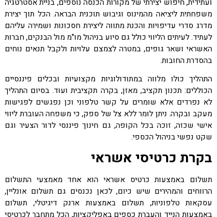
ועתידית, חיפוש יצירתי של מקורות הכנסה נוספים, בניית אסטרטגיה
משפחתית ליציאה מהמינוס וגיבוש תוכנית הבראה. הכל תוך יצירת
מדרג סדרי עדיפויות והכנת מתווה ליצירת חסכונות ושמירה עליהם
לעתיד. לעיתים הליווי כולל גם סיוע בניהול מו"מ מול הבנקים, חברות
האשראי ושאר גופים, במטרה לצמצם עלויות ולקבל תנאים נוחים
בהסדרת החובות.
התהליך כולו מלווה במתודולוגיות מקצועיות ובכלים פיננסיים
הכוללים: תכנון תקציב, מאזן, בקרה תקציבית ועוד. בסיום התהליך
לא נפרדים אלא שומרים על קשר טלפוני וכן נפגשים לפגישות
מעקב ובקרה. ניתן לומר ללא צל של ספק, כי משפחה העוברת ליווי
אישי שכזה, זוכה בכל הקופה, גם חינוך פיננסי לדור הצעיר וגם
שקט נפשי בניהול הכספי.
בקרת כרטיסי אשראי
תשלום באמצעות כרטיס אשראי הוא אחד מאמצעי התשלום
הרווחים והמהירים שיש כיום, לכאן נכנסים גם תשלום אונליין,
עסקאות טלפוניות, תשלום באמצעות ארנק דיגיטלי, תשלום
באמצעות הנייד והעברת כספים באפליקציות, הכל מתחבר לכרטיסי