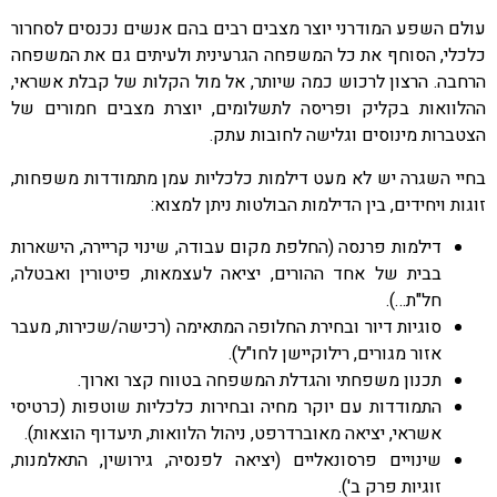
עולם השפע המודרני יוצר מצבים רבים בהם אנשים נכנסים לסחרור
כלכלי, הסוחף את כל המשפחה הגרעינית ולעיתים גם את המשפחה
הרחבה. הרצון לרכוש כמה שיותר, אל מול הקלות של קבלת אשראי,
ההלוואות בקליק ופריסה לתשלומים, יוצרת מצבים חמורים של
הצטברות מינוסים וגלישה לחובות עתק.
בחיי השגרה יש לא מעט דילמות כלכליות עמן מתמודדות משפחות,
זוגות ויחידים, בין הדילמות הבולטות ניתן למצוא:
דילמות פרנסה (החלפת מקום עבודה, שינוי קריירה, הישארות
בבית של אחד ההורים, יציאה לעצמאות, פיטורין ואבטלה,
חל"ת…).
סוגיות דיור ובחירת החלופה המתאימה (רכישה/שכירות, מעבר
אזור מגורים, רילוקיישן לחו"ל).
תכנון משפחתי והגדלת המשפחה בטווח קצר וארוך.
התמודדות עם יוקר מחיה ובחירות כלכליות שוטפות (כרטיסי
אשראי, יציאה מאוברדרפט, ניהול הלוואות, תיעדוף הוצאות).
שינויים פרסונאליים (יציאה לפנסיה, גירושין, התאלמנות,
זוגיות פרק ב').