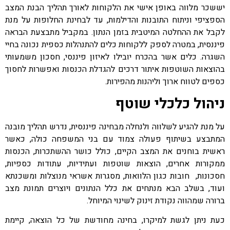
יששכר מלווה באופן אישי את הלקוחות לאורך תהליך הבנת המצב
הספציפי וניתוח התובנות והדילמות, עד לבחינת החלופות על מנת
לקבל את ההחלטה המיטבית בזמן הנתון. במקביל מתבצעת הבראה
פיננסית, במטרה לספק ללקוחות כלים להתנהלות כספית נכונה בחיי
השגרה. כלים אשר בהכרח יובילו לאיזון פיננסי, חסכון משמעותי
בהוצאות השוטפות איתור דרכים להגדלת הכנסות ואפשרות לחסוך
כספים לטווח ארוך וליהנות מהפירות.
ניהול כלכלי שוטף
על מנת להגיע לשלווה ולנחלה מבחינה פיננסית, נדרש תהליך מובנה
המתבצע בשיתוף פעולה צמוד עם בני המשפחה כולה, כאשר
ראשית בוחנים את המצב הקיים, כולל כושר ההשתכרות, הכנסות
ממקורות אחרים, הוצאות שוטפות ועתידיות, עתודות כספיות,
חסכונות, חובות כגון הלוואות, מסגרות אשראי מנוצלות ומשכנתא
ועוד, בשלב הבא מנתחים את כלל הנתונים ויוצרים תמונת מצב
ברורה שמהווה נקודת זינוק לשינוי המיוחל.
כעת ניתן לגשת למיקרו, בחינה מחודשת של כל הוצאה, קיימת