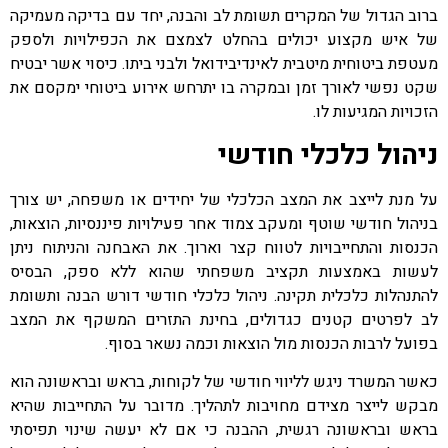
ברוב הגדול של המקרים תשומת לב והבנה, יחד עם בדיקה מעמיקה
של איש מקצוע יכולים בהחלט לצמצם את הכפילויות ולספק
מעטפת ביטוחית מיטבית לאינדיבידואל ולבני ביתו. כיסוי אשר יבטיח
שקט נפשי לאורך זמן ובמקרה בו יתרחש אירוע ביטוחי ימקסם את
הזכויות המגיעות לו.
ניהול כלכלי חודשי
על מנת לייצב את המצב הכלכלי של יחידים או משפחה, יש צורך
בניהול חודשי שוטף ומעקב צמוד אחר פעילויות פיננסיות, הוצאות,
הכנסות והתחייבויות לטווח קצר וארוך. את האבחנה והניתוח ניתן
לעשות באמצעות תקציב משפחתי שהוא ללא ספק, הבסיס
להתנהלות כלכלית תקינה. ניהול כלכלי חודשי דורש הבנה ותשומת
לב לפרטים קטנים כגדולים, בחינת התזרים המשקף את המצב
בפועל לרבות הכנסות מול הוצאות וכמה נשאר בסוף.
כאשר המשרד ניגש לליווי חודשי של לקוחות, בראש ובראשונה הוא
מבקש לייצר מצידם מחויבות לתהליך. מדובר על התחייבות שהיא
בראש ובראשונה רגשית, ההבנה כי אם לא יעשה שינוי תפיסתי