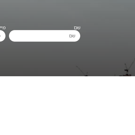
שם
מיי